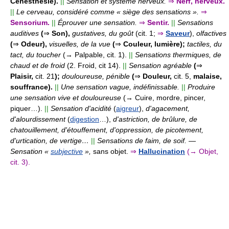
Cénesthésie).
||
Sensation et système nerveux.
⇒
Nerf, nerveux.
||
Le cerveau, considéré comme « siège des sensations ».
⇒
Sensorium.
||
Éprouver une sensation.
⇒
Sentir.
||
Sensations
auditives
(
⇒
Son),
gustatives, du goût
(cit. 1;
⇒
Saveur
),
olfactives
(
⇒
Odeur),
visuelles, de la vue
(
⇒
Couleur, lumière);
tactiles, du
tact, du toucher
(→ Palpable, cit. 1).
||
Sensations thermiques, de
chaud et de froid
(2. Froid, cit 14).
||
Sensation agréable
(
⇒
Plaisir,
cit. 21
);
douloureuse, pénible
(
⇒
Douleur,
cit. 5,
malaise,
souffrance).
||
Une sensation vague, indéfinissable.
||
Produire
une sensation vive et douloureuse
(→ Cuire, mordre, pincer,
piquer…).
||
Sensation d'acidité
(
aigreur
),
d'agacement,
d'alourdissement
(
digestion
…),
d'astriction, de brûlure, de
chatouillement, d'étouffement, d'oppression, de picotement,
d'urtication, de vertige…
||
Sensations de faim, de soif.
—
Sensation «
subjective
»,
sans objet.
⇒
Hallucination
(→ Objet,
cit. 3).