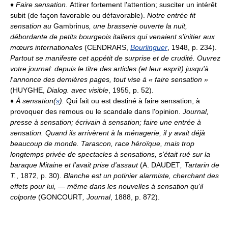
♦
Faire sensation.
Attirer fortement l'attention; susciter un intérêt
subit (de façon favorable ou défavorable).
Notre entrée fit
sensation au
Gambrinus
, une brasserie ouverte la nuit,
débordante de petits bourgeois italiens qui venaient s'initier aux
mœurs internationales
(CENDRARS,
Bourlinguer
, 1948, p. 234).
Partout se manifeste cet appétit de surprise et de crudité. Ouvrez
votre journal: depuis le titre des articles (et leur esprit) jusqu'à
l'annonce des dernières pages, tout vise à « faire sensation »
(HUYGHE,
Dialog. avec visible
, 1955, p. 52).
♦
À sensation(
s
).
Qui fait ou est destiné à faire sensation, à
provoquer des remous ou le scandale dans l'opinion.
Journal,
presse à sensation; écrivain à sensation; faire une entrée à
sensation.
Quand ils arrivèrent à la ménagerie, il y avait déjà
beaucoup de monde. Tarascon, race héroïque, mais trop
longtemps privée de spectacles à sensations, s'était rué sur la
baraque Mitaine et l'avait prise d'assaut
(A. DAUDET
, Tartarin de
T.
, 1872, p. 30).
Blanche est un potinier alarmiste, cherchant des
effets pour lui, — même dans les nouvelles à sensation qu'il
colporte
(GONCOURT
, Journal
, 1888, p. 872).