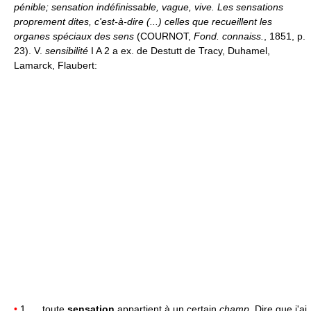
pénible; sensation indéfinissable, vague, vive.
Les sensations
proprement dites, c'est-à-dire (...) celles que recueillent les
organes spéciaux des sens
(COURNOT,
Fond. connaiss.
, 1851, p.
23). V.
sensibilité
I A 2 a ex. de Destutt de Tracy, Duhamel,
Lamarck, Flaubert:
•
1. ... toute
sensation
appartient à un certain
champ.
Dire que j'ai