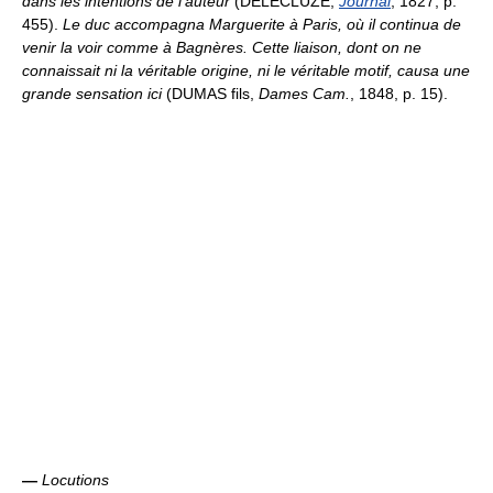
dans les intentions de l'auteur
(DELÉCLUZE,
Journal
, 1827, p.
455).
Le duc accompagna Marguerite à Paris, où il continua de
venir la voir comme à Bagnères. Cette liaison, dont on ne
connaissait ni la véritable origine, ni le véritable motif, causa une
grande sensation ici
(DUMAS fils,
Dames Cam.
, 1848, p. 15).
—
Locutions