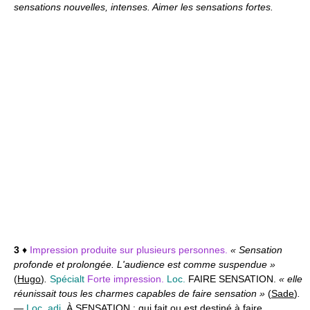
sensations nouvelles, intenses. Aimer les sensations fortes.
3
♦
Impression produite sur plusieurs personnes.
« Sensation
profonde et prolongée. L'audience est comme suspendue »
(
Hugo
)
.
Spécialt
Forte impression.
Loc.
FAIRE SENSATION.
« elle
réunissait tous les charmes capables de faire sensation »
(
Sade
)
.
—
Loc. adj.
À SENSATION :
qui fait ou est destiné à faire