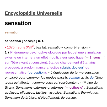
Encyclopédie Universelle
sensation
sensation
sensation
[ sɑ̃sasjɔ̃ ]
n. f.
e
• 1370, repris
XVII
;
bas lat.
sensatio
« compréhension »
1
♦
Phénomène psychophysiologique par lequel une stimulation
externe ou interne a un effet modificateur spécifique
(
⇒
1. sens,
I
)
sur l'être vivant et conscient; état ou changement d'état ainsi
provoqué, à prédominance affective (
plaisir
,
douleur
) ou
représentative (
perception
).
« L'équivoque du terme
sensation
employé pour exprimer les modes
passifs
comme
actifs
de
l'âme
:
ceux qui
affectent
comme ceux qui
représentent
»
(
Maine de
Biran
)
. Sensations externes et internes
(
⇒
esthésie
)
. Sensations
auditives, olfactives, tactiles, visuelles. Sensations thermiques.
Sensation de brûlure, d'étouffement, de vertige.