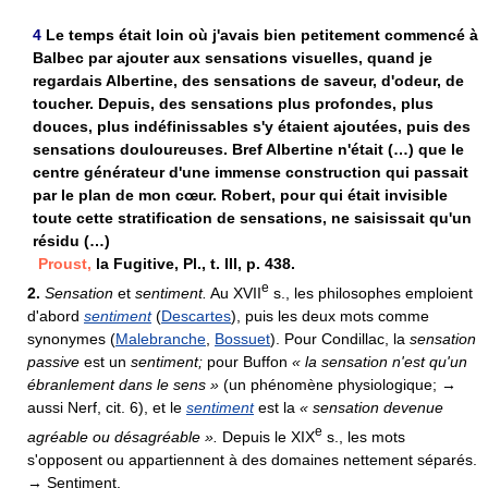
4
Le temps était loin où j'avais bien petitement commencé à
Balbec par ajouter aux sensations visuelles, quand je
regardais Albertine, des sensations de saveur, d'odeur, de
toucher. Depuis, des sensations plus profondes, plus
douces, plus indéfinissables s'y étaient ajoutées, puis des
sensations douloureuses. Bref Albertine n'était (…) que le
centre générateur d'une immense construction qui passait
par le plan de mon cœur. Robert, pour qui était invisible
toute cette stratification de sensations, ne saisissait qu'un
résidu (…)
Proust,
la Fugitive, Pl., t. III, p. 438.
e
2.
Sensation
et
sentiment.
Au XVII
s., les philosophes emploient
d'abord
sentiment
(
Descartes
), puis les deux mots comme
synonymes (
Malebranche
,
Bossuet
). Pour Condillac, la
sensation
passive
est un
sentiment;
pour Buffon
« la sensation n'est qu'un
ébranlement dans le sens »
(un phénomène physiologique; →
aussi Nerf, cit. 6), et le
sentiment
est la
« sensation devenue
e
agréable ou désagréable ».
Depuis le XIX
s., les mots
s'opposent ou appartiennent à des domaines nettement séparés.
→ Sentiment.