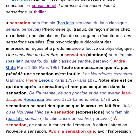
sensation. ⇒
sensationnel
.
La presse à sensation. Film à
sensations.
⇒
thriller.
●
sensation
nom féminin
(
bas latin
sensatio
, du latin classique
sentire
, percevoir)
Phénomène qui traduit, de façon interne chez
un individu, une stimulation d'un de ses organes récepteurs :
Les
sensations visuelles.
État psychologique découlant des
impressions reçues et à prédominance affective ou physiologique :
Une sensation de bien-être.
●
sensation
(citations)
nom féminin
(
bas latin
sensatio
, du latin classique
sentire
, percevoir)
André
Gide
Paris 1869-Paris 1951
Toute connaissance que n'a pas
précédé une sensation m'est inutile.
Les Nourritures terrestres
Gallimard
Pierre
Leroux
Paris 1797-Paris 1871
Notre être est ce
qui dure après la sensation, et non pas ce qui est dans la
sensation.
De l'humanité
,
de son principe et de son avenir
Jean-
Jacques
Rousseau
Genève 1712-Ermenonville, 1778
Les
sensations ne sont rien que ce que le cœur les fait être.
Julie
ou la Nouvelle Héloïse
●
sensation
(expressions)
nom féminin
(
bas latin
sensatio
, du latin classique
sentire
, percevoir)
À
sensation,
de nature à causer de l'émotion, à attirer l'attention :
Nouvelle à sensation.
Avoir la sensation que,
avoir l'impression