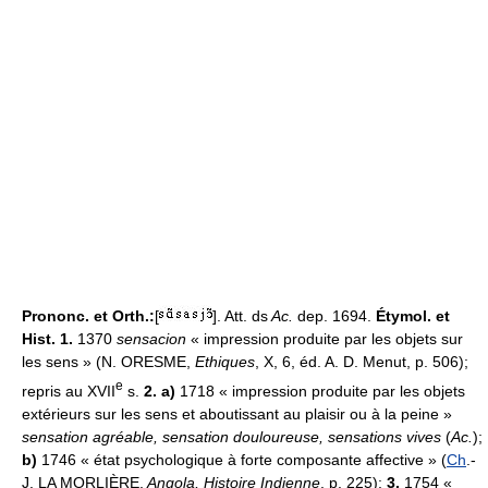
Prononc. et Orth.:
[
]. Att. ds
Ac.
dep. 1694.
Étymol. et
Hist. 1.
1370
sensacion
« impression produite par les objets sur
les sens » (N. ORESME,
Ethiques
, X, 6, éd. A. D. Menut, p. 506);
e
repris au XVII
s.
2. a)
1718 « impression produite par les objets
extérieurs sur les sens et aboutissant au plaisir ou à la peine »
sensation agréable, sensation douloureuse, sensations vives
(
Ac.
);
b)
1746 « état psychologique à forte composante affective » (
Ch
.-
J. LA MORLIÈRE,
Angola, Histoire Indienne
, p. 225);
3.
1754 «