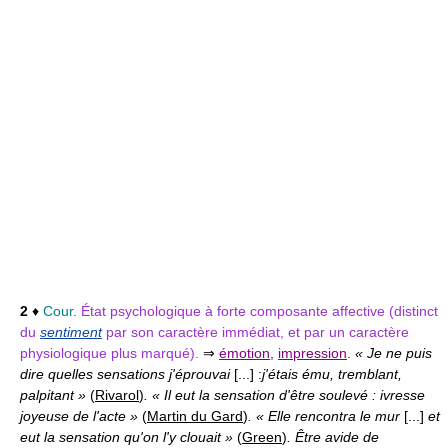
2
♦
Cour.
État psychologique à forte composante affective (distinct
du
sentiment
par son caractère immédiat, et par un caractère
physiologique plus marqué).
⇒
émotion
,
impression
.
« Je ne puis
dire quelles sensations j'éprouvai
[...] :
j'étais ému, tremblant,
palpitant »
(
Rivarol
)
. « Il eut la sensation d'être soulevé : ivresse
joyeuse de l'acte »
(
Martin du Gard
)
. « Elle rencontra le mur
[...]
et
eut la sensation qu'on l'y clouait »
(
Green
)
. Être avide de