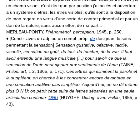
un champ visuel, c'est dire que par position j'ai accès et ouverture
à un système d'êtres, les êtres visibles, qu'ils sont à la disposition
de mon regard en vertu d'une sorte de contrat primordial et par un
don de la nature, sans aucun effort de ma part...
MERLEAU-PONTY,
Phénoménol. perception
, 1945, p. 250.
♦ [Constr. avec un adj. ou un compl. prép.
de
désignant le sens
permettant la sensation]
Sensation gustative, olfactive, tactile,
visuelle; sensation du goût, du tact, du toucher, de la vue.
Il faut
avoir entendu une langue musicale (...) pour savoir ce que la
sensation de l'ouïe peut ajouter aux sentiments de l'âme
(TAINE,
Philos. art
, t. 2, 1865, p. 171).
Ces lettres qui éliminent la parole et
la suppléent, on cherche à les concentrer encore davantage en
une sensation auditive plus simplifiée. Aujourd'hui, on ne dit même
plus O N U; on pétrit cette suite de lettres séparées en une seule
articulation continue:
ONU
(HUYGHE,
Dialog. avec visible
, 1955, p.
43).