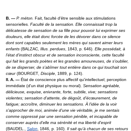
B. —
P. méton.
Fait, faculté d'être sensible aux stimulations
sensorielles.
Faculté de la sensation.
Elle connaissait trop la
délicatesse de sensation de sa fille pour pouvoir lui exprimer ses
douleurs, elle était donc forcée de les dévorer dans ce silence
dont sont capables seulement les mères qui savent aimer leurs
enfants
(BALZAC
, Illus. perdues
, 1843, p. 646).
Elle possédait, à
l'état d'instinct obscur et de sensation inconsciente, cette faculté
qui fait les grands poètes et les grandes amoureuses, de s'oublier,
de se disperser, de s'abîmer tout entière dans ce qui touchait son
cœur
(BOURGET
, Disciple
, 1889, p. 124).
II. A. —
État de conscience plus affectif qu'intellectuel; perception
immédiate (d'un état physique ou moral).
Sensation agréable,
délicieuse, exquise, enivrante, forte, subtile, vive; sensations
violentes; sensation d'attente, de dégoût, d'écœurement, de
fatigue; accroître, diminuer les sensations.
À l'idée de la voir
s'approcher de moi, animée d'une vie véritable, je me sentais
comme oppressé par une sensation pénible, et incapable de
conserver auprès d'elle ma sérénité et ma liberté d'esprit
(BAUDEL.,
Salon
, 1846, p. 160).
Il sait qu'à chacun de ses retours