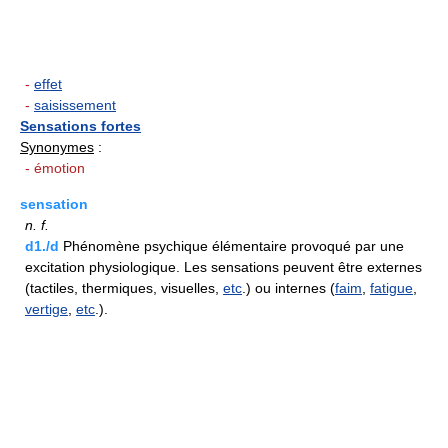
-
effet
-
saisissement
Sensations fortes
Synonymes
:
- émotion
sensation
n.
f.
d1./d
Phénomène psychique élémentaire provoqué par une
excitation physiologique. Les sensations peuvent être externes
(tactiles, thermiques, visuelles,
etc
.) ou internes (
faim
,
fatigue
,
vertige
,
etc
.).