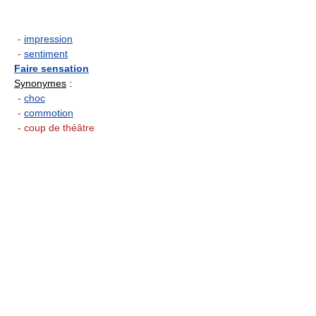
-
impression
-
sentiment
Faire sensation
Synonymes
:
-
choc
-
commotion
- coup de théâtre