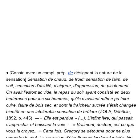
♦ [Constr. avec un compl. prép.
de
désignant la nature de la
sensation]
Sensation de chaud, de froid; sensation de faim, de
soif; sensation d'acidité, d'aigreur, d'oppression, de picotement.
On avait l'estomac vide, le repas du soir ayant consisté en deux
betteraves pour les six hommes, qu'ils n'avaient même pu faire
cuire, faute de bois sec, et dont la fraîcheur sucrée s'était changée
bientôt en une intolérable sensation de brûlure
(ZOLA,
Débâcle
,
1892, p. 445).
— « Elle est perdue » (...). L'infirmière, qui passait,
s'approcha, et baissant la voix: — « Vraiment, docteur, est-ce que
vous la croyez... » Cette fois, Gregory se détourna pour ne plus
entendre le mot. La sensation d'étouffement lui devint intolérable