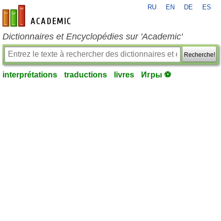
RU
EN
DE
ES
fr-academic.com
Dictionnaires et Encyclopédies sur 'Academic'
Recherche!
interprétations
traductions
livres
Игры ⚽