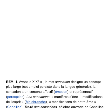
e
REM.
1.
Avant le XIX
s., le mot
sensation
désigne un concept
plus large (cet emploi persiste dans la langue générale); la
sensation a un contenu affectif (
émotion
) et représentatif
(
perception
).
Les sensations,
« manières d'être… modifications
de l'esprit » (
Malebranche
), « modifications de notre âme »
(
Condillac
).
Traité des sensations,
célèbre ouvrage de Condillac.