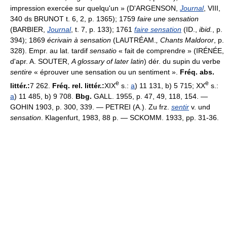
impression exercée sur quelqu'un » (D'ARGENSON,
Journal
, VIII,
340 ds BRUNOT t. 6, 2, p. 1365); 1759
faire une sensation
(BARBIER,
Journal
, t. 7, p. 133); 1761
faire sensation
(ID.,
ibid.
, p.
394); 1869
écrivain à sensation
(LAUTRÉAM.
, Chants Maldoror
, p.
328). Empr. au lat. tardif
sensatio
« fait de comprendre » (IRÉNÉE,
d'apr. A. SOUTER,
A glossary of later latin
) dér. du supin du verbe
sentire
« éprouver une sensation ou un sentiment ».
Fréq. abs.
e
e
littér.:
7 262.
Fréq. rel. littér.:
XIX
s.:
a
) 11 131, b) 5 715; XX
s.:
a
) 11 485, b) 9 708.
Bbg.
GALL. 1955, p. 47, 49, 118, 154. —
GOHIN 1903, p. 300, 339. — PETREI (A.). Zu frz.
sentir
v. und
sensation
. Klagenfurt, 1983, 88 p. — SCKOMM. 1933, pp. 31-36.