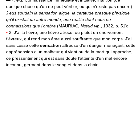
—
P. ext.
Connaissance immédiate et intuitive; intuition (de
quelque chose qu'on ne peut vérifier, ou qui n'existe pas encore).
J'eus soudain la sensation aiguë, la certitude presque physique
qu'il existait un autre monde, une réalité dont nous ne
connaissions que l'ombre
(MAURIAC
, Nœud vip
., 1932, p. 51):
•
2. J'ai la fièvre, une fièvre atroce, ou plutôt un énervement
fiévreux, qui rend mon âme aussi souffrante que mon corps. J'ai
sans cesse cette
sensation
affreuse d'un danger menaçant, cette
appréhension d'un malheur qui vient ou de la mort qui approche,
ce pressentiment qui est sans doute l'atteinte d'un mal encore
inconnu, germant dans le sang et dans la chair.