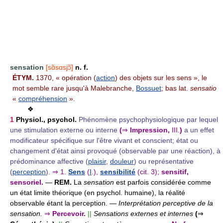
sensation
[sɑ̃sɑsjɔ̃]
n. f.
ÉTYM.
1370, « opération (
action
) des objets sur les sens », le
mot semble rare jusqu'à Malebranche,
Bossuet
; bas lat.
sensatio
«
compréhension
».
❖
1
Physiol., psychol.
Phénomène psychophysiologique par lequel
une stimulation externe ou interne
(
⇒
Impression,
III.
)
a un effet
modificateur spécifique sur l'être vivant et conscient; état ou
changement d'état ainsi provoqué (observable par une réaction), à
prédominance affective (
plaisir
,
douleur
) ou représentative
(
perception
).
⇒
1.
Sens
(
I
.),
sensibilité
(cit. 3);
sensitif,
sensoriel.
—
REM.
La
sensation
est parfois considérée comme
un état limite théorique (en psychol. humaine), la réalité
observable étant la perception. —
Interprétation perceptive de la
sensation.
⇒
Percevoir.
||
Sensations externes et internes
(
⇒