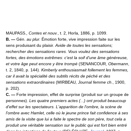
MAUPASS.
, Contes et nouv.
, t. 2, Horla, 1886, p. 1099.
B. —
Gén.
au plur.
Émotion forte, vive impression faite sur les
sens produisant du plaisir.
Avide de toutes les sensations;
rechercher des sensations rares.
Vous voulez des sensations
fortes, des émotions extrêmes: c'est la soif d'une âme généreuse,
et votre âge peut encore y être trompé
(SENANCOUR
, Obermann
,
t. 2, 1840, p. 144).
Kimberly enthousiasmait follement les femmes,
car il avait la spécialité des subtils récits de péché et des
sensations extraordinaires
(MIRBEAU
, Journal femme ch
., 1900,
p. 202).
C. —
Forte impression, effet de surprise (produit sur un groupe de
personnes).
Les quatre premiers actes (...) ont produit beaucoup
d'effet sur les spectateurs. L'apparition de l'ombre, la scène de
l'ombre avec Hamlet, celle où le jeune prince fait confidence à ses
amis de la visite que lui a faite le spectre de son père, tout cela a
produit une véritable sensation sur le public qui est fort bien entré